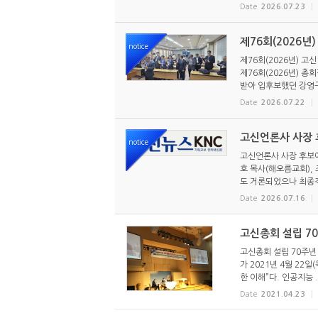
Date
2026.07.23
제76회(2026년
notice
제76회(2026년) 고
제76회(2026년) 
받아 입후보했던 강영구
Date
2026.07.22
고신언론사 사장 후
notice
고신언론사 사장 후보에
호 목사(해오름교회),
도 거론되었으나 최종적
Date
2026.07.16
고신총회 설립 7
고신총회 설립 70주년
가 2021년 4월 22
한 이해”다. 인공지능 .
Date
2021.04.23