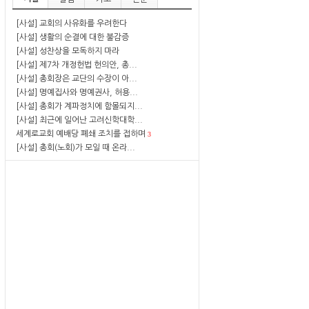
[사설] 교회의 사유화를 우려한다
[사설] 생활의 순결에 대한 불감증
[사설] 성찬상을 모독하지 마라
[사설] 제7차 개정헌법 헌의안, 총...
[사설] 총회장은 교단의 수장이 아...
[사설] 명예집사와 명예권사, 허용...
[사설] 총회가 계파정치에 함몰되지...
[사설] 최근에 일어난 고려신학대학...
세계로교회 예배당 폐쇄 조치를 접하며
3
[사설] 총회(노회)가 모일 때 온라...