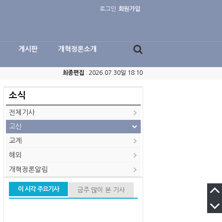
로그인
회원가입
게시판
개혁정론소개
최종편집
: 2026.07.30일 18:10
소식
전체기사
고신
교계
해외
개혁정론알림
이 시각 주요기사
금주 많이 본 기사