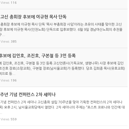
Views
116
) 고신 총회장 후보에 이규현 목사 단독
신 총회장 후보에 이규현 목사 단독 ‘목사 부총회장 사임’이라는 초유의 사태를 맞이한 고신
총회장 후보에 이규현 목사(인천노회) 단독으로 입후보했다. 6월 9일 경남마산노회의 추천을
...
Views
385
보에 김인호, 조진호, 구본철 등 3인 등록
 김인호, 조진호, 구본철 등 3인 등록 고신언론사(기독교보, 생명나무) 사장 후보에 김인
 조진호 장로(소망교회), 구본철 장로(남서울교회)가 등록했다. 당초 김희종 목사(유호교회)
으로 등...
Views
196
0주년 기념 컨퍼런스 2차 세미나
 기념 컨퍼런스 2차 세미나 고신총회 설립 70주년을 맞아 기획한 컨퍼런스의 2차 세미나
일(목) 오후 2시, 남서울교회당에서 열렸다. 2차 세미나의 주제는 “포스트 코로나와 인간에 대
..
Views
559