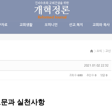
구자료
교회생활
오피니언
선교.복지
교회와 목사
소식
고신
2021.01.02 22:32
조회 수
680
추천 수
0
댓글
0
도문과 실천사항