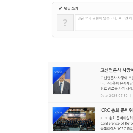
✔
댓글 쓰기
?
댓글 쓰기 권한이 없습니다. 로그인 
고신언론사 사장에
notice
고신언론사 사장에 조진
다. 고신총회 유지재단 
진호 장로를 차기 사장으
Date
2026.07.30
ICRC 총회 준비
notice
ICRC 총회 준비위원회
Conference of R
울교회에서 ‘ICRC 총회