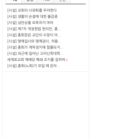
[사설] 교회의 사유화를 우려한다
[사설] 생활의 순결에 대한 불감증
[사설] 성찬상을 모독하지 마라
[사설] 제7차 개정헌법 헌의안, 총...
[사설] 총회장은 교단의 수장이 아...
[사설] 명예집사와 명예권사, 허용...
[사설] 총회가 계파정치에 함몰되지...
[사설] 최근에 일어난 고려신학대학...
세계로교회 예배당 폐쇄 조치를 접하며
3
[사설] 총회(노회)가 모일 때 온라...