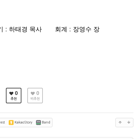
: 하태경 목사 회계 : 장영수 장
0
0
추천
비추천
est
KakaoStory
Band