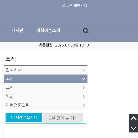
로그인
회원가입
게시판
개혁정론소개
최종편집
: 2026.07.30일 18:10
소식
전체기사
고신
교계
해외
개혁정론알림
이 시각 주요기사
금주 많이 본 기사