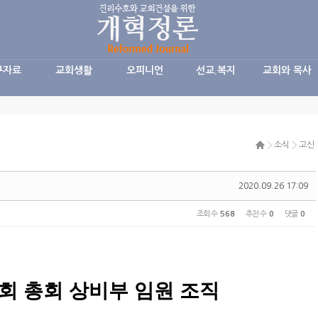
구자료
교회생활
오피니언
선교.복지
교회와 목사
소식
고신
2020.09.26 17:09
조회 수
568
추천 수
0
댓글
0
회 총회 상비부 임원 조직