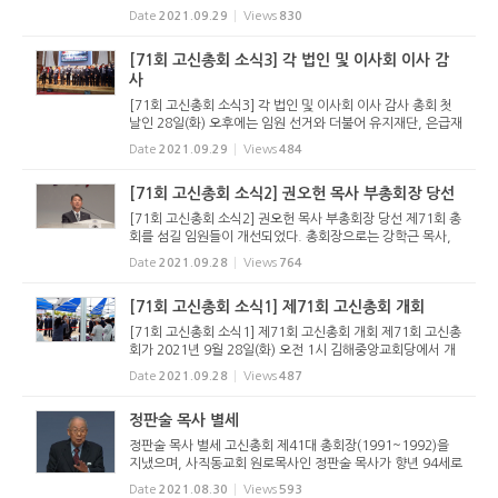
규정하고, 참여금지를 결정했다. 이 안건은 지난 2020년 70
Date
2021.09.29
Views
830
회 총회에 상정되었는데, 당시 총회는 전광훈 씨가 소속된 총
회의 ...
[71회 고신총회 소식3] 각 법인 및 이사회 이사 감
사
[71회 고신총회 소식3] 각 법인 및 이사회 이사 감사 총회 첫
날인 28일(화) 오후에는 임원 선거와 더불어 유지재단, 은급재
단, KPM, 학교법인 고려학원의 이사 및 감사 선출이 있었다.
Date
2021.09.29
Views
484
선출된 이사 및 감사는 다음과 같다. 유지재단 감사 황봉린 목
사(경남노...
[71회 고신총회 소식2] 권오헌 목사 부총회장 당선
[71회 고신총회 소식2] 권오헌 목사 부총회장 당선 제71회 총
회를 섬길 임원들이 개선되었다. 총회장으로는 강학근 목사,
목사부총회장에 권오헌 목사, 장로부총회장에 김재현 장로가
Date
2021.09.28
Views
764
당선되었다. 3명이 출마하여 각축을 벌인 부서기에는 소재운
목사가 당선...
[71회 고신총회 소식1] 제71회 고신총회 개회
[71회 고신총회 소식1] 제71회 고신총회 개회 제71회 고신총
회가 2021년 9월 28일(화) 오전 1시 김해중앙교회당에서 개
회했다. 총회를 시작하면서 개회에배를 드렸다. 총회장 박영
Date
2021.09.28
Views
487
호 목사가 예배 인도를 했으며, 부총회장 우신권 장로가 기도
한 뒤, 부총회장 ...
정판술 목사 별세
정판술 목사 별세 고신총회 제41대 총회장(1991~1992)을
지냈으며, 사직동교회 원로목사인 정판술 목사가 향년 94세로
2021년 8월 29일(주일) 별세했다. 빈소는 부산시 동래구 소
Date
2021.08.30
Views
593