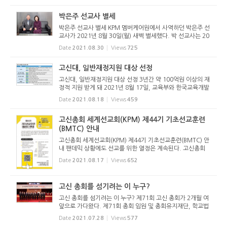
재 아시아드 장례식장 2층 VIP실에 마련돼 있다. 발인은 8월 3
1일(화) 오전 11...
박은주 선교사 별세
박은주 선교사 별세 KPM 멤버케어원에서 사역하던 박은주 선
교사가 2021년 8월 30일(월) 새벽 별세했다. 박 선교사는 20
21년 8월 26일(목) 대전 근처에서 큰 교통사고를 입어 치료를
Date
2021.08.30
Views
725
받던 중이었으나 끝내 숨을 거뒀다. 박은주 선교사는 남편 이
정건 선교사와...
고신대, 일반재정지원 대상 선정
고신대, 일반재정지원 대상 선정 3년간 약 100억원 이상의 재
정적 지원 받게 돼 2021년 8월 17일, 교육부와 한국교육개발
원은 대학구조개혁위원회의 심의를 거쳐 ‘2021 대학 기본역
Date
2021.08.18
Views
459
량 진단’ 결과를 발표했다. 인하대, 총신대, 성신여대 등 52개
...
고신총회 세계선교회(KPM) 제44기 기초선교훈련
(BMTC) 안내
고신총회 세계선교회(KPM) 제44기 기초선교훈련(BMTC) 안
내 팬데믹 상황에도 선교를 위한 열정은 계속된다. 고신총회
세계선교회(KPM)는 제44기 기초선교훈련(BMTC)을 아래와
Date
2021.08.17
Views
652
같이 개최한다. 관심있는 분들은 KPM 선교훈련원으로 문의하
면 된다.
고신 총회를 섬기려는 이 누구?
고신 총회를 섬기려는 이 누구? 제71회 고신 총회가 2개월 여
앞으로 가다왔다. 제71회 총회 임원 및 총회유지재단, 학교법
인 이사, 감사 입후보자가 소속 노회에 후보등록을 마감(27일)
Date
2021.07.28
Views
577
했다. 입후보한 이들의 면면은 다음과 같다. 총회장 후보 강학