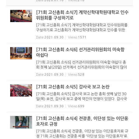
Date
2026.07.16
Views
218
가 등록했다. 당초 김희종 목사(유호교회)도 거론되었으나 최
종적으로 등...
[71회 고신총회 소식7] 계약신학대학원대학교 인수
위원회를 구성하기로
[71회 고신총회 소식7] 계약신학대학원대학교 인수위원회를
구성하기로 고신총회가 계약신학대학원대학교 인수를 위한
위원회를 구성하기로 결의했다. 이 안건은 보고서가 제작된 이
Date
2021.09.30
Views
1571
후에 올라온 긴급안건으로, 30일(목) 오후 4시 30분에 본회에
서 다뤘다. ▲ ...
[71회 고신총회 소식6] 선거관리위원회의 미숙함
아쉽다
[71회 고신총회 소식6] 선거관리위원회의 미숙함 아쉽다 총
회 첫째 날(28일) 선거에서 선거관리위원회의 미숙함이 많이
드러났다. 총회를 개회한 뒤 선거를 앞두고 선거관리위원회 보
Date
2021.09.30
Views
528
고가 있었다. 그런데 총회 보고서와 총회 중 화면에 후보자의
이름이나 소...
[71회 고신총회 소식5] 감사국 보고 논란
[71회 고신총회 소식5] 감사국 보고 논란 총회 셋째 날인 30
일(목) 오전, 감사국 보고 중에 약간의 언쟁이 있었다. 감사국
장 지원기 목사와 서기 김재은 목사가 나와 감사국 보고를 한
Date
2021.09.30
Views
699
뒤, 총대들의 발언이 이어졌다. 부산노회 제인출 목사는 감사
국 보고 내...
[71회 고신총회 소식4] 전광훈, 이단성 있는 이단옹
호자로 규정
[71회 고신총회 소식4] 전광훈, 이단성 있는 이단옹호자로 규
정 71회 고신총회는 전광훈 씨를 '이단성 있는 이단옹호자'로