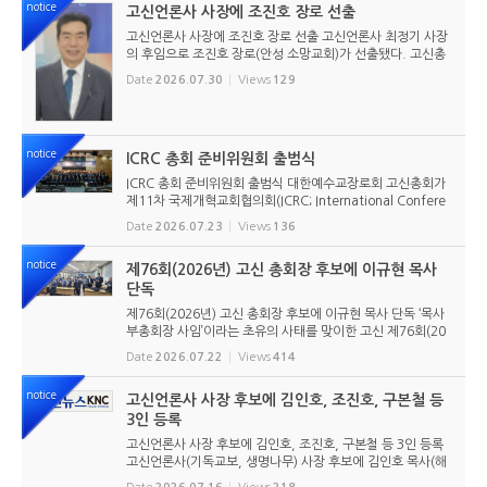
notice
고신언론사 사장에 조진호 장로 선출
고신언론사 사장에 조진호 장로 선출 고신언론사 최정기 사장
의 후임으로 조진호 장로(안성 소망교회)가 선출됐다. 고신총
회 유지재단 이사회는 2026년 7월 30일(목) 오전 11시 고신
Date
2026.07.30
Views
129
총회회관 3층에서 임시이사회를 열고, 조진호 장로를 차기 사
장으로 선임했...
notice
ICRC 총회 준비위원회 출범식
ICRC 총회 준비위원회 출범식 대한예수교장로회 고신총회가
제11차 국제개혁교회협의회(ICRC; International Confere
nce of Reformed Churches) 총회를 앞두고 본격적인 준비
Date
2026.07.23
Views
136
에 들어갔다. 2026년 7월 20일 서울 남서울교회에서 ‘ICRC
총회 준비위원회 ...
notice
제76회(2026년) 고신 총회장 후보에 이규현 목사
단독
제76회(2026년) 고신 총회장 후보에 이규현 목사 단독 ‘목사
부총회장 사임’이라는 초유의 사태를 맞이한 고신 제76회(20
26년) 총회장 후보에 이규현 목사(인천노회) 단독으로 입후보
Date
2026.07.22
Views
414
했다. 6월 9일 경남마산노회의 추천을 받아 입후보했던 강영
구...
notice
고신언론사 사장 후보에 김인호, 조진호, 구본철 등
3인 등록
고신언론사 사장 후보에 김인호, 조진호, 구본철 등 3인 등록
고신언론사(기독교보, 생명나무) 사장 후보에 김인호 목사(해
오름교회), 조진호 장로(소망교회), 구본철 장로(남서울교회)