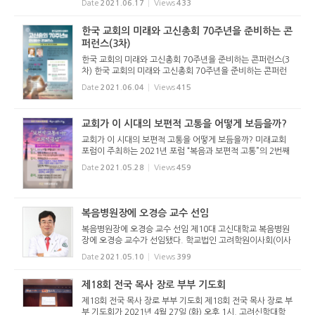
Date
2021.06.17
Views
433
서문로교회당(강학근 목사 시무)에서 열렸다. 이번 포럼 역시
유튜브(https:...
한국 교회의 미래와 고신총회 70주년을 준비하는 콘
퍼런스(3차)
한국 교회의 미래와 고신총회 70주년을 준비하는 콘퍼런스(3
차) 한국 교회의 미래와 고신총회 70주년을 준비하는 콘퍼런
스(3차)가 아래와 같이 열린다. 주제: 포스트 코로나와 미래 목
Date
2021.06.04
Views
415
회 일시: 2021년 6월 17일(목) 오후 2시~4시 30분 장소: 대
구 서문로교회...
교회가 이 시대의 보편적 고통을 어떻게 보듬을까?
교회가 이 시대의 보편적 고통을 어떻게 보듬을까? 미래교회
포럼이 주최하는 2021년 포럼 “복음과 보편적 고통”의 2번째
세미나가 2021년 5월 28일(금) 오전 11시 천안교회당에서
Date
2021.05.28
Views
459
“보편적 고통에 대한 교회적 응답”이라는 주제로 열...
복음병원장에 오경승 교수 선임
복음병원장에 오경승 교수 선임 제10대 고신대학교 복음병원
장에 오경승 교수가 선임됐다. 학교법인 고려학원이사회(이사
장 김종철 목사)는 2021년 5월 7일(금) 오후 3시 학교법인 이
Date
2021.05.10
Views
399
사회 회의실에서 이사회를 열고 안민 총장이 제청한 후보 오경
승 교수를 이...
제18회 전국 목사 장로 부부 기도회
제18회 전국 목사 장로 부부 기도회 제18회 전국 목사 장로 부
부 기도회가 2021년 4월 27일 (화) 오후 1시, 고려신학대학