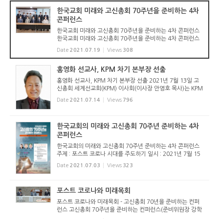
근 목사 (...
한국교회 미래와 고신총회 70주년을 준비하는 4차
콘퍼런스
한국교회 미래와 고신총회 70주년을 준비하는 4차 콘퍼런스
한국교회 미래와 고신총회 70주년을 준비하는 4차 콘퍼런스
가 2021년 7월 15일(목) 오후 2시 포도원교회당(부산시 북
Date
2021.07.19
Views
308
구, 김문훈 목사 시무) 드림센터 8층 콘퍼런스룸에서 열렸다.
이번 콘퍼런스는 ...
홍영화 선교사, KPM 차기 본부장 선출
홍영화 선교사, KPM 차기 본부장 선출 2021년 7월 13일 고
신총회 세계선교회(KPM) 이사회(이사장 안영호 목사)는 KPM
본부장에 홍영화 선교사를 선출했다. 이사회는 제70회기 7차
Date
2021.07.14
Views
796
정기이사회를 열고, 고신세계선교사회(KPMF)가 추천한 홍영
화, 노록수 선교사...
한국교회의 미래와 고신총회 70주년 준비하는 4차
콘퍼런스
한국교회의 미래와 고신총회 70주년 준비하는 4차 콘퍼런스
주제 : 포스트 코로나 시대를 주도하기 일시 : 2021년 7월 15
일(목) 오후 2시~4시 30분 장소 : 포도원교회당(부산시 북구
Date
2021.07.03
Views
323
효열로 16 / ☏ 051-333-3736) 현장 콘퍼런스로 진행하면서
유튜브(포도원교...
포스트 코로나와 미래목회
포스트 코로나와 미래목회 - 고신총회 70년을 준비하는 컨퍼
런스 고신총회 70주년을 준비하는 컨퍼런스(준비위원장 강학
근 목사)의 3번째 포럼이 2021년 6월 17일(목) 오후 2시 대구