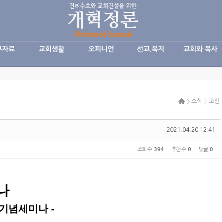
구자료
교회생활
오피니언
선교.복지
교회와 목사
소식
고신
2021.04.20 12:41
조회 수
394
추천 수
0
댓글
0
나
 기념세미나 -