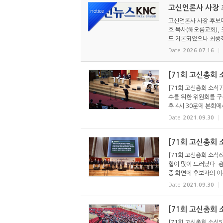
고신언론사 사장 후
notice
고신언론사 사장 후보에
호 목사(해오름교회),
도 거론되었으나 최종적
Date
2026.07.16
[71회 고신총회
[71회 고신총회 소
수를 위한 위원회를 구
후 4시 30분에 본회에서
Date
2021.09.30
[71회 고신총회
[71회 고신총회 소식
함이 많이 드러났다. 
중 화면에 후보자의 이름
Date
2021.09.30
[71회 고신총회 
[71회 고신총회 소식5