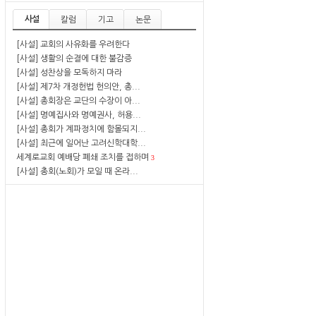
사설
칼럼
기고
논문
[사설] 교회의 사유화를 우려한다
[사설] 생활의 순결에 대한 불감증
[사설] 성찬상을 모독하지 마라
[사설] 제7차 개정헌법 헌의안, 총...
[사설] 총회장은 교단의 수장이 아...
[사설] 명예집사와 명예권사, 허용...
[사설] 총회가 계파정치에 함몰되지...
[사설] 최근에 일어난 고려신학대학...
세계로교회 예배당 폐쇄 조치를 접하며
3
[사설] 총회(노회)가 모일 때 온라...