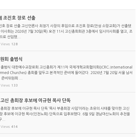
 조진호 장로 선출
호 장로 선출 고신언론사 최정기 사장의 후임으로 조진호 장로(안성 소망교회)가 선출됐
이사회는 2026년 7월 30일(목) 오전 11시 고신총회회관 3층에서 임시이사회를 열고, 조
로 선임했...
Views
128
위원회 출범식
 출범식 대한예수교장로회 고신총회가 제11차 국제개혁교회협의회(ICRC; International
eformed Churches) 총회를 앞두고 본격적인 준비에 들어갔다. 2026년 7월 20일 서울 남서
 준비위원회 ...
Views
133
) 고신 총회장 후보에 이규현 목사 단독
신 총회장 후보에 이규현 목사 단독 ‘목사 부총회장 사임’이라는 초유의 사태를 맞이한 고신
총회장 후보에 이규현 목사(인천노회) 단독으로 입후보했다. 6월 9일 경남마산노회의 추천을
...
Views
414