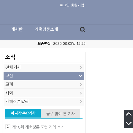
로그인
회원가입
게시판
개혁정론소개
최종편집
: 2026.08.08일 13:55
소식
전체기사
고신
교계
해외
개혁정론알림
이 시각 주요기사
금주 많이 본 기사
1
제18회 개혁정론 포럼 개최 소식