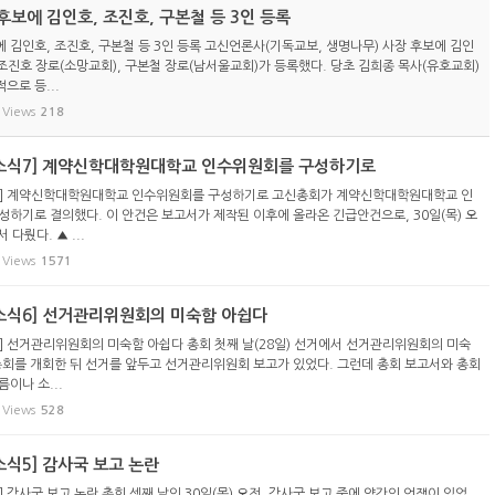
보에 김인호, 조진호, 구본철 등 3인 등록
 김인호, 조진호, 구본철 등 3인 등록 고신언론사(기독교보, 생명나무) 사장 후보에 김인
 조진호 장로(소망교회), 구본철 장로(남서울교회)가 등록했다. 당초 김희종 목사(유호교회)
으로 등...
Views
218
 소식7] 계약신학대학원대학교 인수위원회를 구성하기로
식7] 계약신학대학원대학교 인수위원회를 구성하기로 고신총회가 계약신학대학원대학교 인
성하기로 결의했다. 이 안건은 보고서가 제작된 이후에 올라온 긴급안건으로, 30일(목) 오
 다뤘다. ▲ ...
Views
1571
 소식6] 선거관리위원회의 미숙함 아쉽다
6] 선거관리위원회의 미숙함 아쉽다 총회 첫째 날(28일) 선거에서 선거관리위원회의 미숙
총회를 개회한 뒤 선거를 앞두고 선거관리위원회 보고가 있었다. 그런데 총회 보고서와 총회
이나 소...
Views
528
소식5] 감사국 보고 논란
] 감사국 보고 논란 총회 셋째 날인 30일(목) 오전, 감사국 보고 중에 약간의 언쟁이 있었