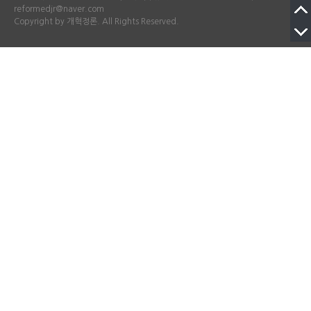
reformedjr@naver.com
Copyright by 개혁정론. All Rights Reserved.