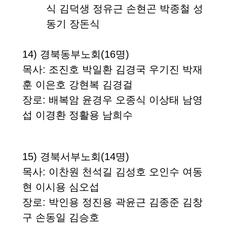
식 김덕생 정유근 손현곤 박종철 성
동기 장돈식
14)
경북동부노회
(16
명
)
목사
: 조진호 박일환 김경국 우기진 박재
훈 이은호 강현복 김경걸
장로
: 배복암 윤경우 오종식 이상태 남영
섭 이경환 정활용 남희수
15)
경북서부노회
(14
명
)
목사
: 이찬원 천석길 김성호 오인수 여동
현 이시용 심오섭
장로
: 박인용 정진용 곽윤근 김종준 김창
구 손동일 김승호