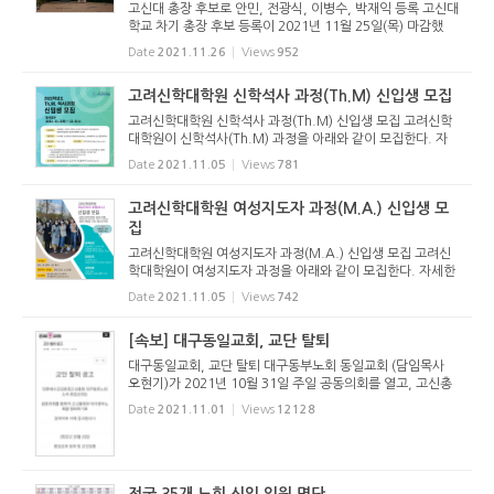
고신대 총장 후보로 안민, 전광식, 이병수, 박재익 등록 고신대
학교 차기 총장 후보 등록이 2021년 11월 25일(목) 마감했
다. 총 4명이 지원했다. 현 총장인 안민 교수(음악과)를 비롯해
Date
2021.11.26
Views
952
전 총장을 지낸 전광식 교수(신학과), 박재익 교수(글로벌비즈
니스학부 ...
고려신학대학원 신학석사 과정(Th.M) 신입생 모집
고려신학대학원 신학석사 과정(Th.M) 신입생 모집 고려신학
대학원이 신학석사(Th.M) 과정을 아래와 같이 모집한다. 자
세한 사항은 아래 이미지와 학교 홈페이지를 참고하면 된다.
Date
2021.11.05
Views
781
고려신학대학원 여성지도자 과정(M.A.) 신입생 모
집
고려신학대학원 여성지도자 과정(M.A.) 신입생 모집 고려신
학대학원이 여성지도자 과정을 아래와 같이 모집한다. 자세한
사항은 아래 이미지와 학교 홈페이지를 참고하면 된다.
Date
2021.11.05
Views
742
[속보] 대구동일교회, 교단 탈퇴
대구동일교회, 교단 탈퇴 대구동부노회 동일교회 (담임목사
오현기)가 2021년 10월 31일 주일 공동의회를 열고, 고신총
회와 대구동부노회를 탈퇴하기로 결의하고 이 사실을 교회 홈
Date
2021.11.01
Views
12128
페이지에 게시했다. 동일교회는 최근 교회당 부지 구입에 있어
서 교단법을 어...