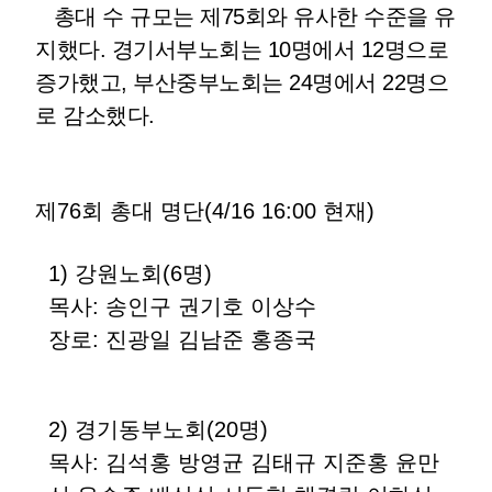
총대 수 규모는 제75회와 유사한 수준을 유
지했다.
경기서부노회는 10명에서 12명으로
증가했고, 부산중부노회는 24명에서 22명으
로 감소했다.
제76회 총대 명단(4/16 16:00 현재)
1)
강원노회
(6
명
)
목사
: 송인구 권기호 이상수
장로: 진광일 김남준 홍종국
2)
경기동부노회
(20
명
)
목사
:
김석홍 방영균 김태규 지준홍 윤만