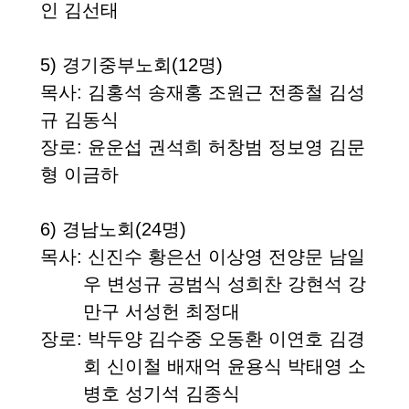
인 김선태
5)
경기중부노회
(12
명
)
목사
:
김홍석 송재홍 조원근
전종철 김성
규 김동식
장로
:
윤운섭 권석희 허창범
정보영 김문
형 이금하
6)
경남노회
(24
명
)
목사:
신진수 황은선 이상영 전양문 남일
우 변성규
공범식 성희찬 강현석 강
만구 서성헌 최정대
장로:
박두양 김수중 오동환 이연호 김경
회 신이철
배재억 윤용식 박태영 소
병호 성기석 김종식