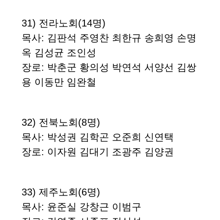
31)
전라노회
(14
명
)
목사
: 김판석 주영찬 최한규 송희영 손명
옥 김성균 조인성
장로
: 박춘군 황의성 박연석 서양선 김쌍
용 이동만 임완철
32)
전북노회
(8
명
)
목사
:
박성권 김학곤
오준희 신연택
장로
:
이자원 김대기
조광주 김양권
33)
제주노회
(6
명
)
목사
: 윤준실 강창근 이범구