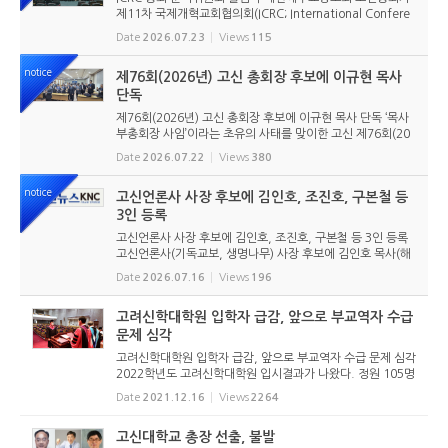
제11차 국제개혁교회협의회(ICRC; International Confere
nce of Reformed Churches) 총회를 앞두고 본격적인 준비
Date
2026.07.23
Views
115
에 들어갔다. 2026년 7월 20일 서울 남서울교회에서 ‘ICRC
총회 준비위원회 ...
notice
제76회(2026년) 고신 총회장 후보에 이규현 목사
단독
제76회(2026년) 고신 총회장 후보에 이규현 목사 단독 ‘목사
부총회장 사임’이라는 초유의 사태를 맞이한 고신 제76회(20
26년) 총회장 후보에 이규현 목사(인천노회) 단독으로 입후보
Date
2026.07.22
Views
380
했다. 6월 9일 경남마산노회의 추천을 받아 입후보했던 강영
구...
notice
고신언론사 사장 후보에 김인호, 조진호, 구본철 등
3인 등록
고신언론사 사장 후보에 김인호, 조진호, 구본철 등 3인 등록
고신언론사(기독교보, 생명나무) 사장 후보에 김인호 목사(해
오름교회), 조진호 장로(소망교회), 구본철 장로(남서울교회)
Date
2026.07.16
Views
196
가 등록했다. 당초 김희종 목사(유호교회)도 거론되었으나 최
종적으로 등...
고려신학대학원 입학자 급감, 앞으로 부교역자 수급
문제 심각
고려신학대학원 입학자 급감, 앞으로 부교역자 수급 문제 심각
2022학년도 고려신학대학원 입시결과가 나왔다. 정원 105명
모집에 75명이 합격했다. 정원에 비해 30명이나 적은 숫자다.
Date
2021.12.16
Views
2264
고신 총회의 결의에 따라 원래는 120명이었던 정원을 2020
학년도부터 단...
고신대학교 총장 선출, 불발