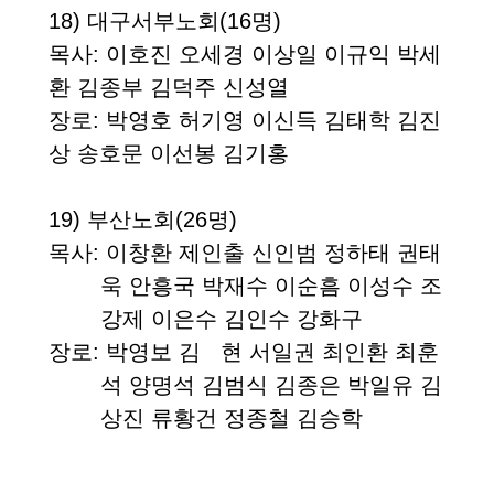
18)
대구서부노회
(16
명
)
목사
: 이호진 오세경 이상일 이규익 박세
환 김종부 김덕주 신성열
장로
: 박영호 허기영 이신득 김태학 김진
상 송호문 이선봉 김기홍
19)
부산노회
(26
명
)
목사
: 이창환 제인출 신인범 정하태 권태
욱 안흥국 박재수 이순흠 이성수 조
강제 이은수 김인수 강화구
장로
: 박영보 김 현 서일권 최인환 최훈
석 양명석 김범식 김종은 박일유 김
상진 류황건 정종철 김승학