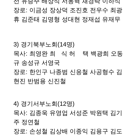
선
유승주 배상식 서동혁 채경락 이하식
장로
:
이금성 장상덕 조진호 전우수 최광
휴
김준태 김명형 성대현 정재섭 유재무
3)
경기북부노회
(14
명
)
목사
: 최영완 최 식 허 택 백광희 오동
규 송성규 서영국
장로
: 한인구 나종범 신응철 사공형수 김
현진 반범용 신진철
4)
경기서부노회
(12
명
)
목사
: 김종욱 유영업 서성준 박원택 김기
주 정연철
장로
: 손성철 김상배 이종익 김용구 김도