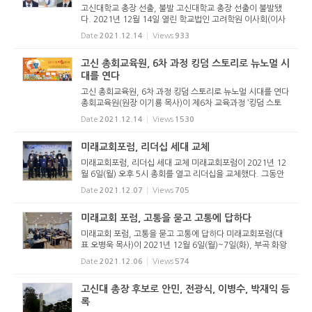
고신대학교 총장 선출, 불발 고신대학교 총장 선출이 불발됐
다. 2021년 12월 14일 열린 학교법인 고려학원 이사회(이사
장 김종철 목사)는 총장 선출을 위한 투표를 실시했다. 하지만
Date
2021.12.14
Views
933
3차에 걸친 투표에도 2/3 득표자(8표)가 없어 선출이 불발됐
다. 후보에는 ...
고신 총회교육원, 6차 과정 킹덤 스토리로 뉴노멀 시
대를 연다
고신 총회교육원, 6차 과정 킹덤 스토리로 뉴노멀 시대를 연다
총회교육원(원장 이기룡 목사)이 제6차 교육과정 ‘킹덤 스토
리’ 1년 차 1학기 교재 15종을 출간했다. ‘킹덤 스토리’는 200
Date
2021.12.14
Views
1530
8년부터 출간된 ‘그랜드 스토리’...
미래교회포럼, 리더십 세대 교체
미래교회포럼, 리더십 세대 교체 미래교회포럼이 2021년 12
월 6일(월) 오후 5시 총회를 열고 리더십을 교체했다. 그동안
대표를 맡아온 오병욱 목사가 물러나고, 권오헌 목사(서울시
Date
2021.12.07
Views
705
민교회, 부총회장)가 신임대표로 추대되었다. ▲ 미래교회포
럼 신구임 임원 ⓒ...
미래교회 포럼, 고통을 묻고 고통에 답하다
미래교회 포럼, 고통을 묻고 고통에 답하다 미래교회포럼(대
표 오병욱 목사)이 2021년 12월 6일(월)~7일(화), 부곡 화왕
산스파호텔에서 열렸다. 올해의 주제는 “복음과 보편적 고
Date
2021.12.06
Views
574
통”이다. 미래교회포럼은 2021년 한 해 동안 3차례에 걸쳐 작
은 포...
고신대 총장 후보로 안민, 전광식, 이병수, 박재익 등
록