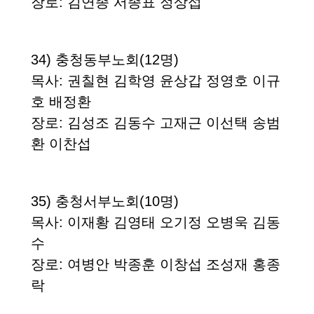
장로
: 김연종 서종표 정상섭
34)
충청동부노회
(12
명
)
목사
:
권칠현 김학영 윤상갑 정영호
이규
호 배정환
장로
:
김성조 김동수 고재근 이선택
송범
환 이찬섭
35)
충청서부노회
(10
명
)
목사
: 이재황 김영태 오기정 오병욱 김동
수
장로
: 여병안 박종훈 이창섭 조성재 홍종
락