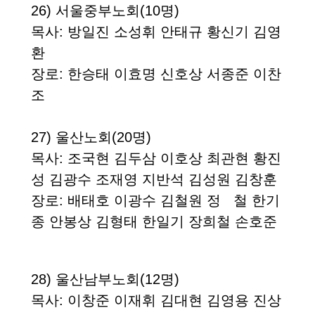
26)
서울중부노회(10명)
목사: 방일진 소성휘 안태규 황신기 김영
환
장로: 한승태 이효명 신호상 서종준 이찬
조
27)
울산노회
(20
명
)
목사:
조국현 김두삼 이호상 최관현 황진
성 김광수 조재영 지반석 김성원 김창훈
장로:
배태호 이광수 김철원 정 철 한기
종 안봉상 김형태 한일기 장희철 손호준
28)
울산남부노회
(12
명
)
목사
: 이창준 이재휘 김대현 김영용 진상