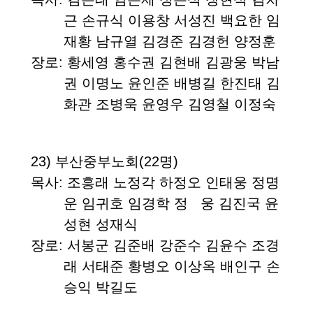
근 손규식 이용창 서성진 백요한 임
재황 남규열 김경준 김경헌 양정훈
장로
: 황세영 홍수권 김현배 김광웅 박남
권 이명노 윤인준 배병길 한진태 김
화관 조병욱 윤영우 김영철 이정숙
23)
부산중부노회
(22
명
)
목사
: 조흥래 노정각 하정오 인태웅 정명
운 임귀호 임경학 정 웅 김진국 윤
성현 성재식
장로
: 서봉군 김준배 강준수 김윤수 조경
래 서태준 황병오 이상옥 배인구 손
승익 박길도