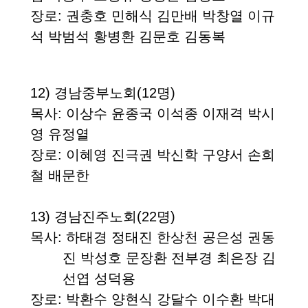
장로
: 권충호 민해식 김만배 박창열 이규
석 박범석 황병환 김문호 김동복
12)
경남중부노회
(12
명
)
목사
: 이상수 윤종국 이석종 이재격 박시
영 유정열
장로
: 이혜영 진극권 박신학 구양서 손희
철 배문한
13)
경남진주노회
(22
명
)
목사
: 하태경 정태진 한상천 공은성 권동
진 박성호 문장환 전부경 최은장 김
선엽 성덕용
장로
: 박환수 양현식 강달수 이수환 박대