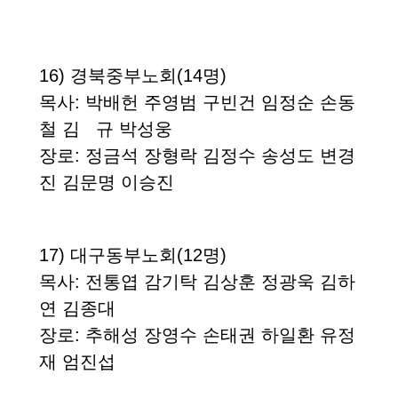
16)
경북중부노회
(14
명
)
목사
:
박배헌 주영범 구빈건 임정순 손동
철 김 규 박성웅
장로
:
정금석 장형락 김정수 송성도 변경
진 김문명 이승진
17)
대구동부노회
(12
명
)
목사
:
전통엽
감기탁
김상훈
정광욱
김하
연
김종대
장로
:
추해성
장영수
손태권
하일환
유정
재
엄진섭