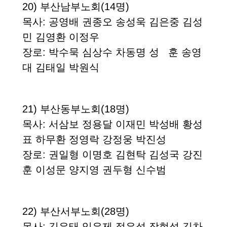
20)
부산남부노회
(14
명
)
목사
: 공영배 권종오 송성욱 김은중 김성
민 김영환 이정우
장로
: 박수묵 심상수 차동명 성 훈 송영
대 김태일 박원식
21)
부산동부노회
(18
명
)
목사
:
서삼보 정용달 이재민 박성배 황성
표 하무환 정영락 강정웅 박진성
장로
: 권일형 이명호 김현탁 김성국 강진
훈 이성문 양지영 권두형 신수범
22)
부산서부노회
(28
명
)
목사
: 김은태 임은제 정은석 장현석 김차