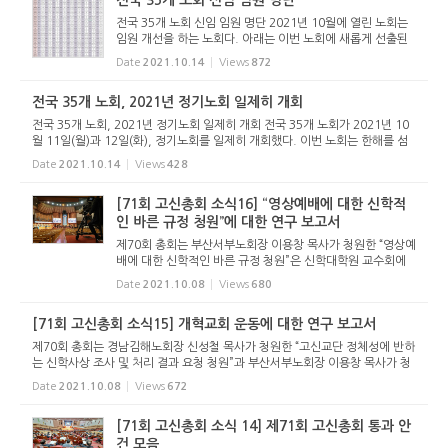
전국 35개 노회 신임 임원 명단
전국 35개 노회 신임 임원 명단 2021년 10월에 열린 노회는
임원 개선을 하는 노회다. 아래는 이번 노회에 새롭게 선출된
임원 명단이다. <클릭하시면 크게 보실 수 있습니다> 손재익
Date
2021.10.14
Views
872
객원기자 (reformedjr@naver.com) < 저작권자 ⓒ 개혁정
론 무단전재 및 재...
전국 35개 노회, 2021년 정기노회 일제히 개회
전국 35개 노회, 2021년 정기노회 일제히 개회 전국 35개 노회가 2021년 10
월 11일(월)과 12일(화), 정기노회를 일제히 개회했다. 이번 노회는 한해를 섬
길 임원을 개선하고 교회가 청원한 사무를 처리했다. 제9회를 맞는 서울남부노
Date
2021.10.14
Views
428
회는 11일(월) 오후 2시 ...
[71회 고신총회 소식16] “영상예배에 대한 신학적
인 바른 규정 청원”에 대한 연구 보고서
제70회 총회는 부산서부노회장 이용창 목사가 청원한 “영상예
배에 대한 신학적인 바른 규정 청원”은 신학대학원 교수회에
맡겨 1년간 연구하기로 결정한 바 있다. 이에 대해 제71회 총
Date
2021.10.08
Views
680
회는 신학위원회와 고려신학대학원 교수회가 보고한 '영...
[71회 고신총회 소식15] 개혁교회 운동에 대한 연구 보고서
제70회 총회는 경남김해노회장 신성철 목사가 청원한 “고신교단 정체성에 반하
는 신학사상 조사 및 처리 결과 요청 청원”과 부산서부노회장 이용창 목사가 청
원한 “교회개혁운동에 대한 조사 및 연구 청원”은 하나로 병합하여 ①유보...
Date
2021.10.08
Views
672
[71회 고신총회 소식 14] 제71회 고신총회 통과 안
건 모음