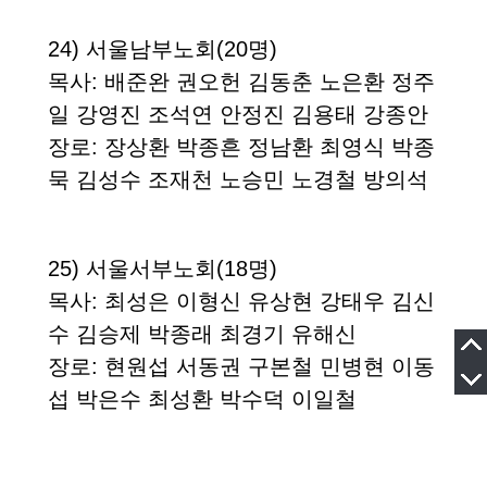
24)
서울남부노회
(20
명
)
목사
:
배준완
권오헌
김동춘
노은환
정주
일
강영진
조석연
안정진
김용태
강종안
장로
:
장상환
박종흔
정남환
최영식
박종
묵
김성수
조재천
노승민
노경철 방의석
25)
서울서부노회
(18
명
)
목사
: 최성은 이형신 유상현 강태우 김신
수 김승제 박종래 최경기 유해신
장로
: 현원섭 서동권 구본철 민병현 이동
섭 박은수 최성환 박수덕 이일철