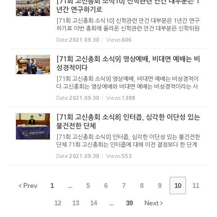
[71회 고신총회 소식10] 신학관련 안건 대부분은 1
년간 연구하기로
[71회 고신총회 소식10] 신학관련 안건 대부분은 1년간 연구
하기로 이번 총회에 올라온 신학관련 안건 대부분은 신학위원
회 및 신대원 교수회에 1년 간 연구하여 차기 총회에 보고하기
Date
2021.09.30
Views
606
로 결정했다. 신학교육부는 ‘예수 그리스도의 <능동순종>과 <
회심준...
[71회 고신총회 소식9] 영상예배, 비대면 예배는 비
성경적이다
[71회 고신총회 소식9] 영상예배, 비대면 예배는 비성경적이
다 고신총회는 영상예배와 비대면 예배는 비성경적이라는 사
실을 분명히 했다. 그러면서도 아주 예외적인 상황으로 영상의
Date
2021.09.30
Views
1388
도움을 받을 수 있다고 했다. 이번 총회에는 코로나 19로 인해
영상예배와...
[71회 고신총회 소식8] 인터콥, 심각한 이단성 있는
불건전한 단체
[71회 고신총회 소식8] 인터콥, 심각한 이단성 있는 불건전한
단체 71회 고신총회는 인터콥에 대해 이전 결정보다 한 단계
높은 “심각한 이단성이 있는 불건전한 단체로 규정”하고 “참여
Date
2021.09.30
Views
553
금지 및 교류 금지”를 재확인했다. 지난 2016...
Prev
1
...
5
6
7
8
9
10
11
12
13
14
...
39
Next