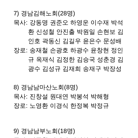
7)
경남김해노회
(28
명
)
목사
: 강동명 권준오 하영운 이수재 박석
환 신성철 안진출 박원일 손현보 김
인호 곽동신 김길우 윤은수 문성배
장로
: 송재철 손광호 하광수 윤창현 정인
규 옥재식 김정한 김승국 성춘경 김
광수 김성규 김재희 송재구 박장성
8)
경남남마산노회
(8
명
)
목사
: 진창설 원대연 박봉석 박해형
장로
: 노영환 이경식 한정복 박정규
9)
경남남부노회
(18
명
)