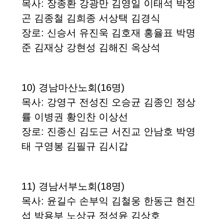
목사
: 장종환 강광만 김영일 이태석 박정
곤 김종철 김희종 서상택 김경식
장로
: 신승서 유진욱 김호재 홍율표 박명
준 김재상 강현성 김해진 옥상석
10)
경남마산노회
(16
명
)
목사
: 강영구 전성진 오승균 김종인 정상
률 이병권 황인찬 이상선
장로
: 진종신 김도근 서진교 안남호 박영
태 구영봉 김필규 김시갑
11)
경남서부노회
(18
명
)
목사
: 윤길수 손부익 김철웅 한동근 현진
섭 박용부 노상규 정성윤 김상호