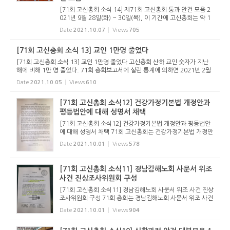
[71회 고신총회 소식 14] 제71회 고신총회 통과 안건 모음 2
021년 9월 28일(화) ~ 30일(목), 이 기간에 고신총회는 약 1
00여건의 안건을 통과시켰다. 아래는 통과한 안건을 한데 모
Date
2021.10.07
Views
705
았다. ● 유안건 1. 사도신경의 재번역(수정)과 해설서 발행-
신학위와 신대원...
[71회 고신총회 소식 13] 교인 1만명 줄었다
[71회 고신총회 소식 13] 교인 1만명 줄었다 고신총회 산하 교인 숫자가 지난
해에 비해 1만 명 줄었다. 71회 총회보고서에 실린 통계에 의하면 2021년 2월
현재 고신교회에 등록된 교인은 401,538명으로 지난해 412,288명에 비해 1
Date
2021.10.05
Views
610
0,750명이 줄었다. 고신총...
[71회 고신총회 소식12] 건강가정기본법 개정안과
평등법안에 대해 성명서 채택
[71회 고신총회 소식12] 건강가정기본법 개정안과 평등법안
에 대해 성명서 채택 71회 고신총회는 건강가정기본법 개정안
과 평등법안에 대해 아래와 같이 성명서를 채택했다. 서울서부
Date
2021.10.01
Views
578
노회 오세택 목사는 지금 본회에서 성명서를 나눠주면서 채택
하자고 하면 ...
[71회 고신총회 소식11] 경남김해노회 사문서 위조
사건 진상조사위원회 구성
[71회 고신총회 소식11] 경남김해노회 사문서 위조 사건 진상
조사위원회 구성 71회 총회는 경남김해노회 사문서 위조 사건
에 대한 진상조사위원회를 구성하기로 했다. 한국기독신문(ht
Date
2021.10.01
Views
904
tp://kcnp.com/news/view.php?no=6364)에 보도된 바
있는 이 내용은 경남...