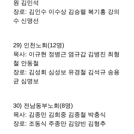
원 김민석
장로
: 김인수 이수상 김승렬 복기홍 강의
수 신명선
29)
인천노회
(12
명
)
목사
:
이규현 정병근 염규갑
김병진 최형
철 안동철
장로
: 김성회 심성보 유경철 김석규 송용
균 심명보
30)
전남동부노회
(8
명
)
목사
: 김종민 김희중 김종철 박충식
장로
: 조동식 주종만 김양빈 김형추