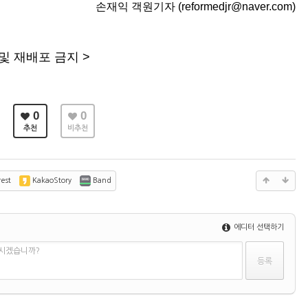
손재익 객원기자 (reformedjr@naver.com)
및 재배포 금지 >
0
0
추천
비추천
est
KakaoStory
Band
에디터 선택하기
하시겠습니까?