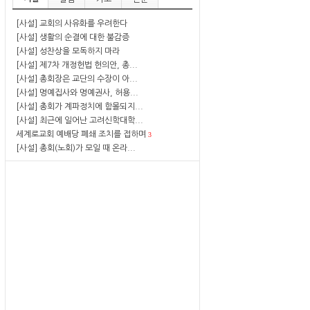
[사설] 교회의 사유화를 우려한다
[사설] 생활의 순결에 대한 불감증
[사설] 성찬상을 모독하지 마라
[사설] 제7차 개정헌법 헌의안, 총...
[사설] 총회장은 교단의 수장이 아...
[사설] 명예집사와 명예권사, 허용...
[사설] 총회가 계파정치에 함몰되지...
[사설] 최근에 일어난 고려신학대학...
세계로교회 예배당 폐쇄 조치를 접하며
3
[사설] 총회(노회)가 모일 때 온라...