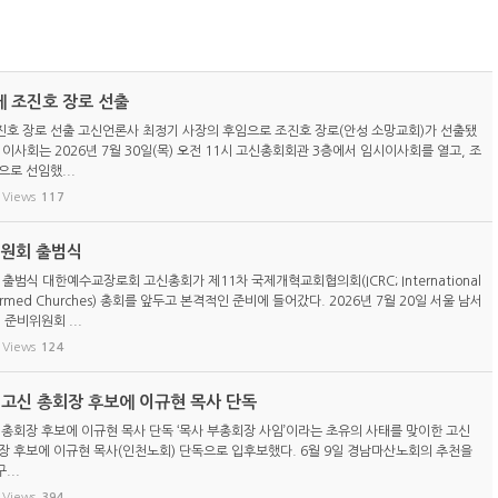
 조진호 장로 선출
호 장로 선출 고신언론사 최정기 사장의 후임으로 조진호 장로(안성 소망교회)가 선출됐
이사회는 2026년 7월 30일(목) 오전 11시 고신총회회관 3층에서 임시이사회를 열고, 조
로 선임했...
Views
117
위원회 출범식
 출범식 대한예수교장로회 고신총회가 제11차 국제개혁교회협의회(ICRC; International
eformed Churches) 총회를 앞두고 본격적인 준비에 들어갔다. 2026년 7월 20일 서울 남서
 준비위원회 ...
Views
124
) 고신 총회장 후보에 이규현 목사 단독
신 총회장 후보에 이규현 목사 단독 ‘목사 부총회장 사임’이라는 초유의 사태를 맞이한 고신
총회장 후보에 이규현 목사(인천노회) 단독으로 입후보했다. 6월 9일 경남마산노회의 추천을
...
Views
394