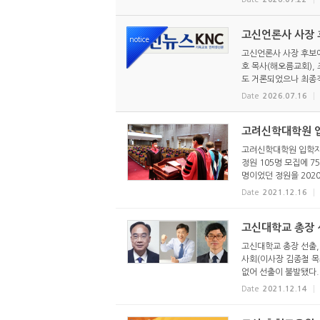
고신언론사 사장 후
notice
고신언론사 사장 후보에
호 목사(해오름교회),
도 거론되었으나 최종적
Date
2026.07.16
고려신학대학원 입
고려신학대학원 입학자 
정원 105명 모집에 7
명이었던 정원을 2020
Date
2021.12.16
고신대학교 총장 
고신대학교 총장 선출, 
사회(이사장 김종철 목사
없어 선출이 불발됐다. 
Date
2021.12.14