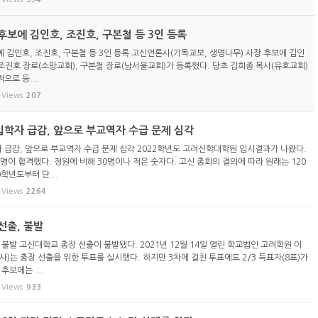
보에 김인호, 조진호, 구본철 등 3인 등록
 김인호, 조진호, 구본철 등 3인 등록 고신언론사(기독교보, 생명나무) 사장 후보에 김인
 조진호 장로(소망교회), 구본철 장로(남서울교회)가 등록했다. 당초 김희종 목사(유호교회)
으로 등...
Views
207
학자 급감, 앞으로 부교역자 수급 문제 심각
급감, 앞으로 부교역자 수급 문제 심각 2022학년도 고려신학대학원 입시결과가 나왔다.
5명이 합격했다. 정원에 비해 30명이나 적은 숫자다. 고신 총회의 결의에 따라 원래는 120
학년도부터 단...
Views
2264
선출, 불발
불발 고신대학교 총장 선출이 불발됐다. 2021년 12월 14일 열린 학교법인 고려학원 이
)는 총장 선출을 위한 투표를 실시했다. 하지만 3차에 걸친 투표에도 2/3 득표자(8표)가
후보에는 ...
Views
933