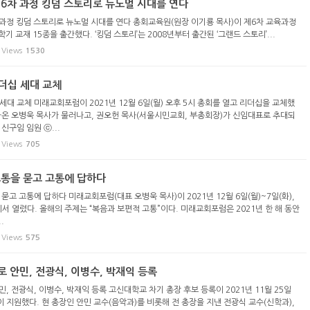
 6차 과정 킹덤 스토리로 뉴노멀 시대를 연다
 과정 킹덤 스토리로 뉴노멀 시대를 연다 총회교육원(원장 이기룡 목사)이 제6차 교육과정
1학기 교재 15종을 출간했다. ‘킹덤 스토리’는 2008년부터 출간된 ‘그랜드 스토리’...
Views
1530
더십 세대 교체
세대 교체 미래교회포럼이 2021년 12월 6일(월) 오후 5시 총회를 열고 리더십을 교체했
아온 오병욱 목사가 물러나고, 권오헌 목사(서울시민교회, 부총회장)가 신임대표로 추대되
신구임 임원 ⓒ...
Views
705
고통을 묻고 고통에 답하다
묻고 고통에 답하다 미래교회포럼(대표 오병욱 목사)이 2021년 12월 6일(월)~7일(화),
 열렸다. 올해의 주제는 “복음과 보편적 고통”이다. 미래교회포럼은 2021년 한 해 동안
.
Views
575
 안민, 전광식, 이병수, 박재익 등록
, 전광식, 이병수, 박재익 등록 고신대학교 차기 총장 후보 등록이 2021년 11월 25일
명이 지원했다. 현 총장인 안민 교수(음악과)를 비롯해 전 총장을 지낸 전광식 교수(신학과),