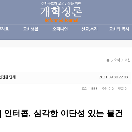
구자료
교회생활
오피니언
선교.복지
교회와 목사
소식
고신
불건전한 단체
2021.09.30 22:03
조회 수
553
추천 수
0
댓글
0
] 인터콥, 심각한 이단성 있는 불건