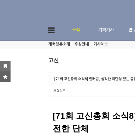
Sketchbook5, 스케치북5
소식
기획기사
연
개혁정론소개
후원안내
기사제보
Sketchbook5, 스케치북5
고신
[71회 고신총회 소식8] 인터콥, 심각한 이단성 있는 
개혁정론
[71
회 고신총회 소식8
전한 단체