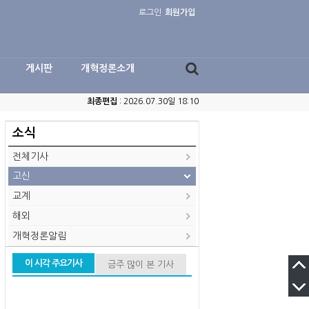
로그인
회원가입
게시판
개혁정론소개
최종편집
: 2026.07.30일 18:10
소식
전체기사
고신
교계
해외
개혁정론알림
이 시각 주요기사
금주 많이 본 기사