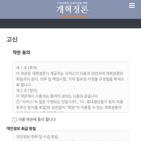
고신
약관 동의
제 1 조 (목적)
이 약관은 개혁정론가 제공하는 서비스의 이용과 관련하여 개혁정론와
회원과의 권리, 의무 및 책임사항, 기타 필요한 사항을 규정함을 목적으
로 합니다.
제 2 조 (정의)
이 약관에서 사용하는 용어의 정의는 다음과 같습니다.
① "서비스"라 함은 구현되는 단말기(PC, TV, 휴대형단말기 등의 각종
유무선 장치를 포함)와 상관없이 "회원"이 이용할 수 있는 개혁정론의
관련 제반 서비스를 의미합니다.
② "회원"이라 함은 "개혁정론"의 "서비스"에 접속하여 이 약관에 따라
이용 약관에 동의 합니다.
"개혁정론"와 이용계약을 체결하고 "개혁정론"가 제공하는 "서비스"를
개인정보 취급 방침
이용하는 고객을 말합니다.
③ "아이디(ID)"라 함은 "회원"의 식별과 "서비스" 이용을 위하여 "회
개인정보 항목 및 수집 방법