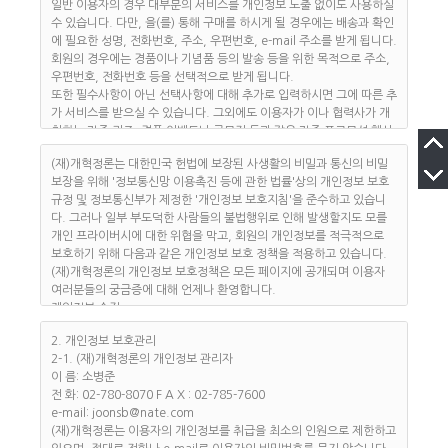
원"이 정하고 "개혁정론"가 승인하는 문자와 숫자의 조합을 의미합니
일반 이용자의 경우 대부분의 서비스를 개인정보 노출 없이도 사용하실
다.
수 있습니다. 다만, 을(를) 통해 구매를 하시게 될 경우에는 배송과 확인
④ "비밀번호"라 함은 "회원"이 부여 받은 "아이디와 일치되는 "회원"임
에 필요한 성명, 전화번호, 주소, 우편번호, e-mail 주소를 받게 됩니다.
을 확인하고 비밀보호를 위해 "회원" 자신이 정한 문자 또는 숫자의 조
회원의 경우에는 경품이나 기념품 등의 발송 등을 위한 목적으로 주소,
합을 의미합니다.
우편번호, 전화번호 등을 선택적으로 받게 됩니다.
⑤ "게시물"이라 함은 "회원"이 "서비스"를 이용함에 있어 "서비스
또한 필수사항이 아닌 선택사항에 대해 추가로 입력하시면 그에 따른 추
상"에 게시한 부호ㆍ문자ㆍ음성ㆍ음향ㆍ화상ㆍ동영상 등의 정보 형태
가 서비스를 받으실 수 있습니다. 그외에도 이용자가 이나 협력사가 개
의 글, 사진, 동영상 및 각종 파일과 링크 등을 의미합니다.
최하는 각종 퀴즈, 경품 이벤트나 공모전 등과 같은 각종 프로모션 행사
⑥ "유료서비스"라 함은 "개혁정론"가 유료로 제공하는 각종 콘텐츠(각
에 참여할 때, 게시판에 게시물 게재 등과 같이 서비스 이용을 위하여 정
종 정보콘텐츠, 기타 유료콘텐츠를 포함) 및 제반 서비스를 의미합니다.
(재)개혁정론는 대한민국 헌법에 보장된 사생활의 비밀과 통신의 비밀
보 공개가 필요한 경우에도 개인정보를 받습니다만 이용자의 허락을 받
제 3 조 (약관의 게시와 개정)
보장을 위해 '정보통신망 이용촉진 등에 관한 법률'상의 개인정보 보호
는 과정을 다시 한번 거치게 됩니다.
① "개혁정론"는 이 약관의 내용을 "회원"이 쉽게 알 수 있도록 서비스
규정 및 정보통신부가 제정한 '개인정보 보호지침'을 준수하고 있습니
(재)개혁정론는 해당 목적 이외의 다른 어떤 목적으로도 회원의 개인정
초기 화면에 게시합니다.
다. 그러나 일부 부도덕한 사람들의 불법행위로 인해 발생할지도 모를
보를 사용하지 않습니다.
② "개혁정론"는 "약관의 규제에 관한 법률", "정보통신망이용촉진및정
개인 프라이버시에 대한 위협을 막고, 회원의 개인정보를 적극적으로
이용자의 동의절차와 예외경우
보보호등에관한법률(이하 "정보통신망법")" 등 관련법을 위배하지 않는
보호하기 위해 다음과 같은 개인정보 보호 정책을 적용하고 있습니다.
(재)개혁정론는 이용자의 개인정보를 수집하는 경우 이용자의 서명날
범위에서 이 약관을 개정할 수 있습니다.
(재)개혁정론의 개인정보 보호정책은 모든 페이지에 공개되며 이용자
인, 전자서명, 전자우편, 동의함에 클릭하는 등의 이용자 동의절차를 거
③ "개혁정론"가 약관을 개정할 경우에는 적용일자 및 개정사유를 명시
여러분들의 궁금증에 대해 언제나 환영합니다.
칩니다. 단, 다음의 경우는 예외로 합니다
하여 현행약관과 함께 제1항의 방식에 따라 그 개정약관의 적용일자 30
개인정보 수집
① 정보통신망이용촉진등에관한법률 또는 기타 다른 법령 등에 특별한
일 전부터 적용일자 전일까지 공지합니다. 단 "회원"의 권리, 의무에 중
개인정보의 수집목적 및 이용
규정이 있는 경우
2. 개인정보 보호관리
대한 영향을 주는 변경이 아닌 경우에는 적용일자 7일 전부터 공지하도
(재)개혁정론는 이용자의 신분확인과 개개인의 특성에 맞춘 보다 다양
② 서비스 이용계약의 이행을 위하여 필요한 경우
2-1. (재)개혁정론의 개인정보 관리자
록 합니다.
하고 광범위한 맞춤 서비스를 드리기 위해 개인정보를 수집합니다. 이
③ 서비스 제공에 따른 요금정산을 위하여 필요한 경우
이 름: 소병준
④ 전항에 따라 시행일 이후에 "회원"이 "서비스"를 이용하는 경우에는
러한 목적으로 수집된 개인정보는 구매계약에 따른 빠르고 정확한 배송
개인정보의 위탁처리
전 화: 02-780-8070 F A X : 02-785-7600
개정약관에 동의한 것으로 간주합니다. "회원"은 변경된 약관에 동의하
과 전체적인 통계자료 등에 이용되어 회원 개개인의 기호에 맞는 질 높
(재)개혁정론가 개인정보 처리를 외부에 위탁하는 경우, 이용자의 동의
e-mail: joonsb@nate.com
지 않을 경우 이용계약을 해지할 수 있습니다.
은 서비스를 제공하게 됩니다.
를 받습니다. 그럴 때에도 위탁계약 등을 통해 서비스 제공자의 개인정
(재)개혁정론는 이용자의 개인정보를 취급을 최소의 인원으로 제한하고
⑤ 유료서비스를 이용하는 회원이 이 약관의 개정에 대해 동의하지 않
보보호 관련 지시엄수, 개인정보에 관한 비밀유지, 제3자 제공의 금지